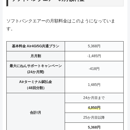
ソフトバンクエアーの月額料金はこのようになっていま
す。
基本料金 Air4G/5G共通プラン
5,368円
月月割
-1,485円
最大にねんサポートキャンペーン
-418円
(24か月間)
Airターミナル賦払金
1,485円
（48回分割）
24か月目まで
4,950円
合計/月
25か月目以降
5,368円