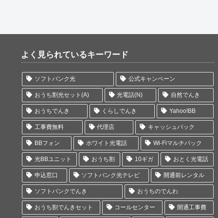
よく見られているキーワード
ソフトバンク光
公式キャンペーン
おうち割光セット(A)
光電話(N)
自然でんき
おうちでんき
くらしでんき
Yahoo!BB
工事費無料
代理店
キャッシュバック
BBフォン
ホワイト光電話
Wi-Fiマルチパック
光BBユニット
おうち割
10ギガ
おとく光電話
申込窓口
ソフトバンク光テレビ
開通前レンタル
ソフトバンクでんき
おうちのでんわ
おうち割でんきセット
コールセンター
開通工事費