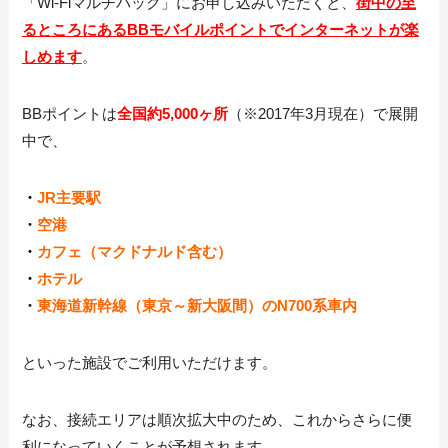
「Wi-Fiマルチパック」にお申し込みいただくと、
街中の至
るところにあるBBモバイルポイントでインターネットが楽
しめます
。
BBポイントは
全国約5,000ヶ所
（※2017年3月現在）で展開
中で、
・
JR主要駅
・
空港
・
カフェ（マクドナルド含む）
・
ホテル
・
東海道新幹線（東京～新大阪間）のN700系車内
といった施設でご利用いただけます。
なお、接続エリアは順次拡大中のため、これからさらに便
利になっていくことが予想されます。