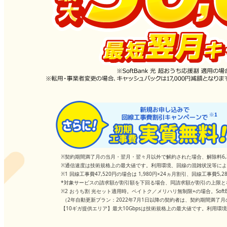
※契約期間満了月の当月・翌月・翌々月以外で解約された場合、解除料6,
※通信速度は技術規格上の最大値です。利用環境、回線の混雑状況等に
※1 回線工事費47,520円の場合は 1,980円×24ヵ月割引、回線工事費
*対象サービスの請求額が割引額を下回る場合、同請求額が割引の上限
※2 おうち割 光セット適用時。ペイトク／メリハリ無制限+の場合。SoftB
（2年自動更新プラン：2022年7月1日以降の契約者は、契約期間満了月
【10ギガ提供エリア】最大10Gbpsは技術規格上の最大値です。利用