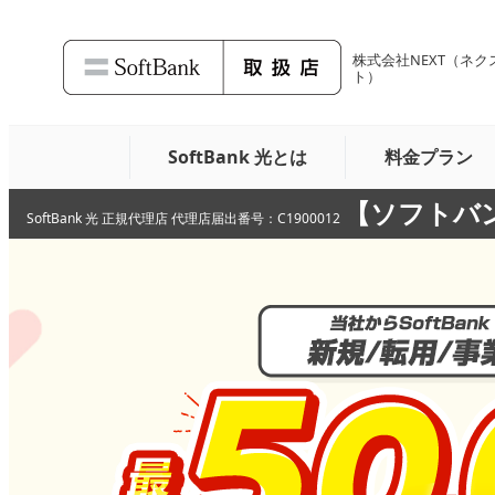
株式会社NEXT
（ネク
ト）
SoftBank 光とは
料金プラン
【ソフトバン
SoftBank 光 正規代理店 代理店届出番号：C1900012