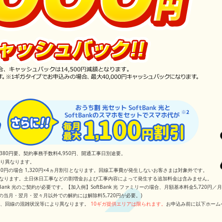
380円要。契約事務手数料
4,950円、開通工事日別途要。
より異なります。
5,280円の場合 1,320円×4ヵ月割引となります。回線工事費が発生しないお客さまは対象外です。
となります。土日休日工事などの割増金および工事内容によって発生する追加料金は含みません。
ank 光のご契約が必要です。【加入例】SoftBank 光 ファミリーの場合、月額基本料金5,720
の当月・翌月・翌々月以外での解約には解除料5,720円が必要。)
環境、回線の混雑状況等により異なります。
10ギガ提供エリアは限られます。
お申込み前に以下ホーム