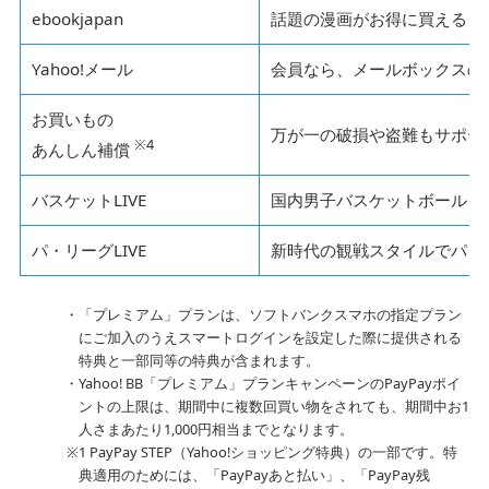
ebookjapan
話題の漫画がお得に買える
Yahoo!メール
会員なら、メールボックスの
お買いもの
万が一の破損や盗難もサポー
※4
あんしん補償
バスケットLIVE
国内男子バスケットボールリ
パ・リーグLIVE
新時代の観戦スタイルでパ・
「プレミアム」プランは、ソフトバンクスマホの指定プラン
にご加入のうえスマートログインを設定した際に提供される
特典と一部同等の特典が含まれます。
Yahoo! BB「プレミアム」プランキャンペーンのPayPayポイ
ントの上限は、期間中に複数回買い物をされても、期間中お1
人さまあたり1,000円相当までとなります。
1 PayPay STEP（Yahoo!ショッピング特典）の一部です。特
典適用のためには、「PayPayあと払い」、「PayPay残