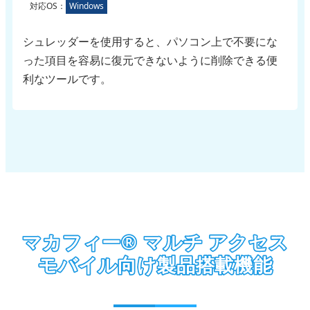
対応OS：
Windows
シュレッダーを使用すると、パソコン上で不要にな
った項目を容易に復元できないように削除できる便
利なツールです。
マカフィー® マルチ アクセス
モバイル向け製品搭載機能