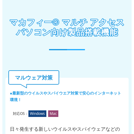
パソコン向け製品搭載機能
マカフィー® マルチ アクセス
マルウェア対策
最新型のウイルスやスパイウエア対策で
安心のインターネット
環境！
対応OS：
Windows
Mac
日々発生する新しいウイルスやスパイウェアなどの