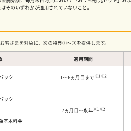
たはそのいずれかが適用されていないこと。
たお客さまを対象に、次の特典①～③を提供します。
象
適用期間
※1※2
チパック
1～6ヵ月目まで
チパック
※1※2
7ヵ月目～永年
月額基本料金